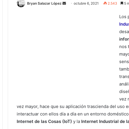
Bryan Salazar López
S
octubre 6, 2021
2.543
5 m
e
Los 
n
Indu
d
a
desa
n
info
e
nos 
m
mayo
a
sens
i
tamb
l
tran
anál
dise
vez 
vez mayor, hace que su aplicación trascienda del uso 
interactuar con ellos día a día en un entorno doméstic
Internet de las Cosas (IoT)
y la
Internet Industrial de l