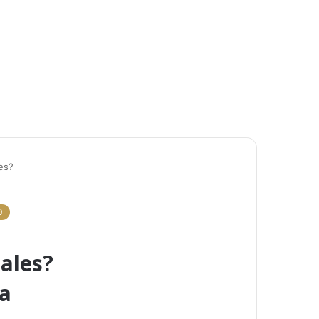
es?
0
ales?
ia