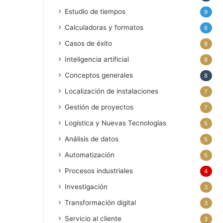
Estudio de tiempos
9
Calculadoras y formatos
8
Casos de éxito
8
Inteligencia artificial
8
Conceptos generales
8
Localización de instalaciones
7
Gestión de proyectos
7
Logística y Nuevas Tecnologías
5
Análisis de datos
5
Automatización
5
Procesos industriales
4
Investigación
3
Transformación digital
3
Servicio al cliente
3