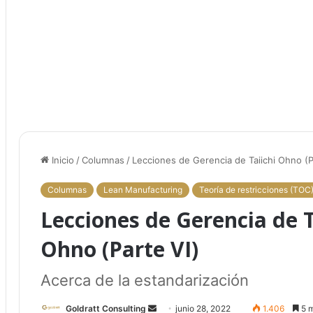
Inicio
/
Columnas
/
Lecciones de Gerencia de Taiichi Ohno (P
Columnas
Lean Manufacturing
Teoría de restricciones (TOC
Lecciones de Gerencia de T
Ohno (Parte VI)
Acerca de la estandarización
Goldratt Consulting
S
junio 28, 2022
1.406
5 m