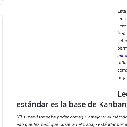
e
Esta
n
lecc
d
a
libr
n
from
e
sele
m
perm
a
mind
i
refl
l
como
orga
Le
estándar es la base de Kanba
“El supervisor debe poder corregir y mejorar el método 
eso que les pedí que pusieran el trabajo estándar por en