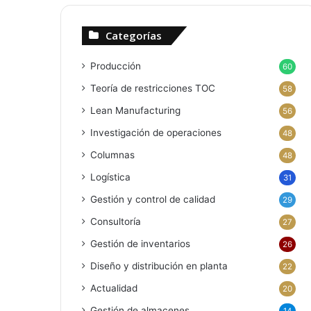
Categorías
Producción
60
Teoría de restricciones
TOC
58
Lean Manufacturing
56
Investigación de operaciones
48
Columnas
48
Logística
31
Gestión y control de calidad
29
Consultoría
27
Gestión de inventarios
26
Diseño y distribución en planta
22
Actualidad
20
Gestión de almacenes