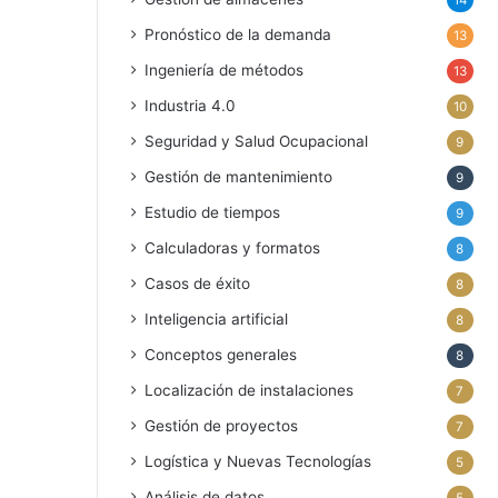
14
Pronóstico de la demanda
13
Ingeniería de métodos
13
Industria 4.0
10
Seguridad y Salud Ocupacional
9
Gestión de mantenimiento
9
Estudio de tiempos
9
Calculadoras y formatos
8
Casos de éxito
8
Inteligencia artificial
8
Conceptos generales
8
Localización de instalaciones
7
Gestión de proyectos
7
Logística y Nuevas Tecnologías
5
Análisis de datos