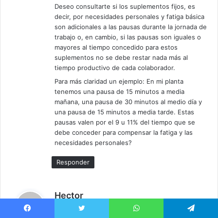
Deseo consultarte si los suplementos fijos, es
decir, por necesidades personales y fatiga básica
son adicionales a las pausas durante la jornada de
trabajo o, en cambio, si las pausas son iguales o
mayores al tiempo concedido para estos
suplementos no se debe restar nada más al
tiempo productivo de cada colaborador.
Para más claridad un ejemplo: En mi planta
tenemos una pausa de 15 minutos a media
mañana, una pausa de 30 minutos al medio día y
una pausa de 15 minutos a media tarde. Estas
pausas valen por el 9 u 11% del tiempo que se
debe conceder para compensar la fatiga y las
necesidades personales?
Responder
d
Hector
i
agosto 17, 2021 a las 6:42 pm
c