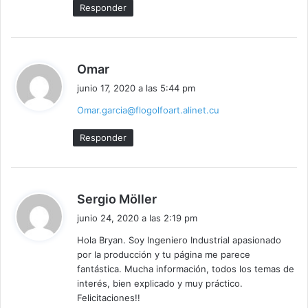
Responder
d
Omar
i
junio 17, 2020 a las 5:44 pm
c
Omar.garcia@flogolfoart.alinet.cu
e
:
Responder
d
Sergio Möller
i
junio 24, 2020 a las 2:19 pm
c
Hola Bryan. Soy Ingeniero Industrial apasionado
e
por la producción y tu página me parece
:
fantástica. Mucha información, todos los temas de
interés, bien explicado y muy práctico.
Felicitaciones!!