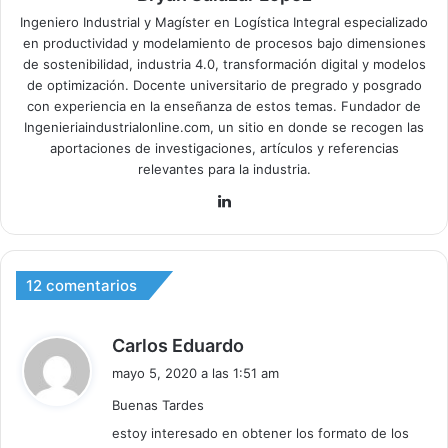
Ingeniero Industrial y Magíster en Logística Integral especializado
en productividad y modelamiento de procesos bajo dimensiones
de sostenibilidad, industria 4.0, transformación digital y modelos
de optimización. Docente universitario de pregrado y posgrado
con experiencia en la enseñanza de estos temas. Fundador de
Ingenieriaindustrialonline.com, un sitio en donde se recogen las
aportaciones de investigaciones, artículos y referencias
relevantes para la industria.
Lin
ke
dIn
12 comentarios
d
Carlos Eduardo
i
mayo 5, 2020 a las 1:51 am
c
Buenas Tardes
e
estoy interesado en obtener los formato de los
: