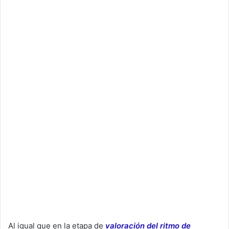
e
m
a
i
l
Al igual que en la etapa de
valoración del ritmo de