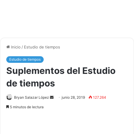
Inicio
/
Estudio de tiempos
Estudio de tiempos
Suplementos del Estudio
de tiempos
Bryan Salazar López
S
junio 28, 2019
127.264
e
5 minutos de lectura
n
d
a
n