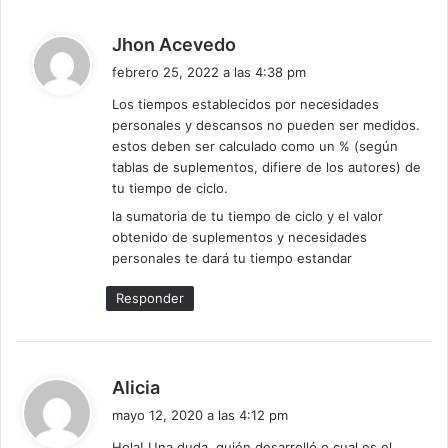
d
Jhon Acevedo
i
febrero 25, 2022 a las 4:38 pm
c
Los tiempos establecidos por necesidades
e
personales y descansos no pueden ser medidos.
:
estos deben ser calculado como un % (según
tablas de suplementos, difiere de los autores) de
tu tiempo de ciclo.
la sumatoria de tu tiempo de ciclo y el valor
obtenido de suplementos y necesidades
personales te dará tu tiempo estandar
Responder
d
Alicia
i
mayo 12, 2020 a las 4:12 pm
c
Hola! Una duda, quién desarrolló o cual es el