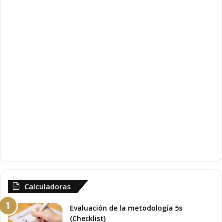
t
g
e
u
r
i
i
e
o
n
r
t
e
Calculadoras
Evaluación de la metodología 5s
(Checklist)