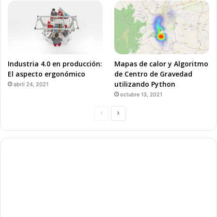
Industria 4.0 en producción:
Mapas de calor y Algoritmo
El aspecto ergonómico
de Centro de Gravedad
utilizando Python
abril 24, 2021
octubre 13, 2021
P
P
á
á
g
g
i
i
n
n
a
a
a
s
n
i