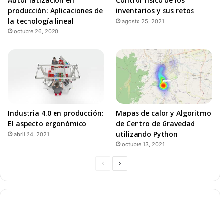
Automatización en
Control físico de los
producción: Aplicaciones de
inventarios y sus retos
la tecnología lineal
agosto 25, 2021
octubre 26, 2020
Industria 4.0 en producción:
Mapas de calor y Algoritmo
El aspecto ergonómico
de Centro de Gravedad
utilizando Python
abril 24, 2021
octubre 13, 2021
P
P
á
á
g
g
i
i
n
n