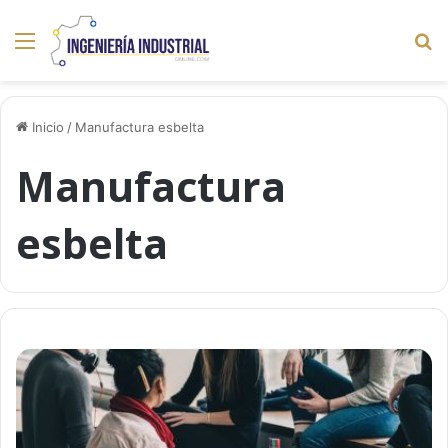
Menú
B
p
Inicio
/
Manufactura esbelta
Manufactura
esbelta