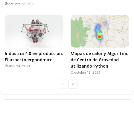
octubre 26, 2020
Industria 4.0 en producción:
Mapas de calor y Algoritmo
El aspecto ergonómico
de Centro de Gravedad
utilizando Python
abril 24, 2021
octubre 13, 2021
P
P
á
á
g
g
i
i
n
n
a
a