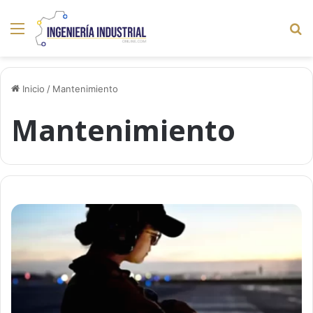
Menú
B
p
Inicio
/
Mantenimiento
Mantenimiento