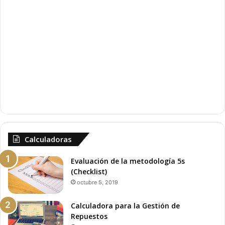
o
n
r
t
e
Calculadoras
Evaluación de la metodología 5s
(Checklist)
octubre 5, 2019
Calculadora para la Gestión de
Repuestos