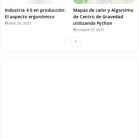
Industria 4.0 en producción:
Mapas de calor y Algoritmo
El aspecto ergonómico
de Centro de Gravedad
utilizando Python
abril 24, 2021
octubre 13, 2021
P
P
á
á
g
g
i
i
n
n
a
a
a
s
n
i
t
g
e
u
r
i
i
e