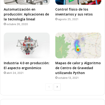
Automatización en
Control físico de los
producción: Aplicaciones de
inventarios y sus retos
la tecnología lineal
agosto 25, 2021
octubre 26, 2020
Industria 4.0 en producción:
Mapas de calor y Algoritmo
El aspecto ergonómico
de Centro de Gravedad
utilizando Python
abril 24, 2021
octubre 13, 2021
P
P
á
á
g
g