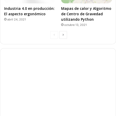
Industria 4.0 en producción:
Mapas de calor y Algoritmo
El aspecto ergonómico
de Centro de Gravedad
utilizando Python
abril 24, 2021
octubre 13, 2021
P
P
á
á
g
g
i
i
n
n
a
a
a
s
n
i
t
g
e
u
r
i
i
e