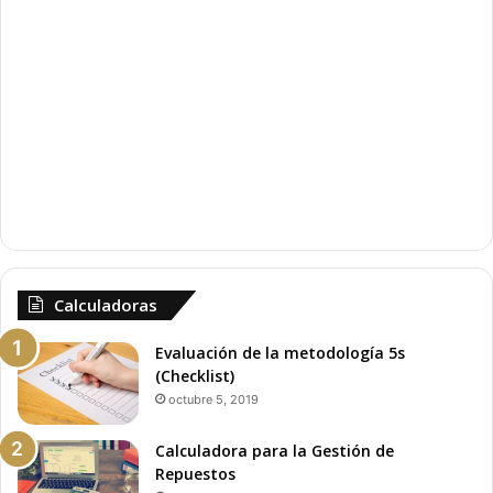
o
n
r
t
e
Calculadoras
Evaluación de la metodología 5s
(Checklist)
octubre 5, 2019
Calculadora para la Gestión de
Repuestos