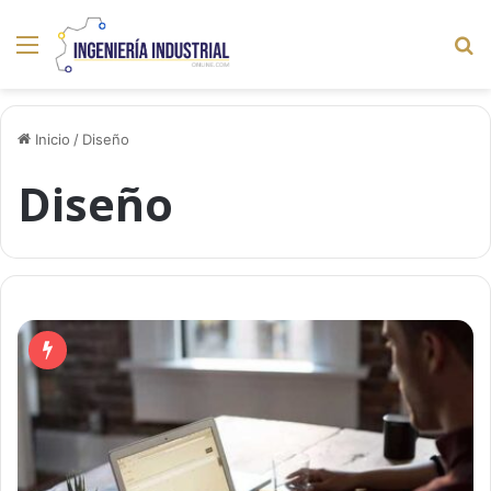
Menú
B
p
Inicio
/
Diseño
Diseño