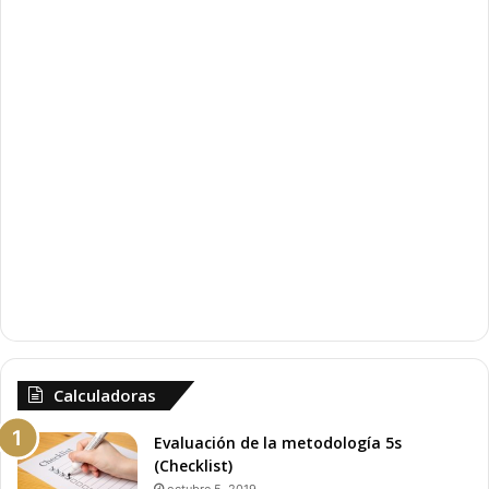
e
u
r
i
i
e
o
n
r
t
e
Calculadoras
Evaluación de la metodología 5s
(Checklist)