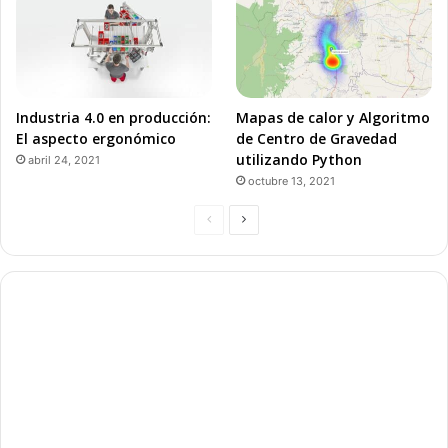
Industria 4.0 en producción:
Mapas de calor y Algoritmo
El aspecto ergonómico
de Centro de Gravedad
utilizando Python
abril 24, 2021
octubre 13, 2021
P
P
á
á
g
g
i
i
n
n
a
a
a
s
n
i
t
g