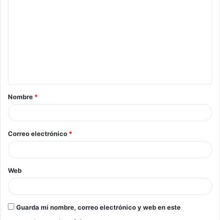
o
m
e
n
t
a
Nombre
*
r
i
o
Correo electrónico
*
*
Web
Guarda mi nombre, correo electrónico y web en este