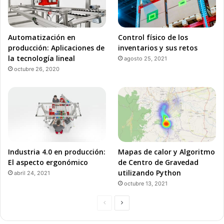
Automatización en
Control físico de los
producción: Aplicaciones de
inventarios y sus retos
la tecnología lineal
agosto 25, 2021
octubre 26, 2020
Industria 4.0 en producción:
Mapas de calor y Algoritmo
El aspecto ergonómico
de Centro de Gravedad
utilizando Python
abril 24, 2021
octubre 13, 2021
P
P
á
á