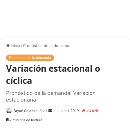
Inicio
/
Pronóstico de la demanda
Pronóstico de la demanda
Variación estacional o
cíclica
Pronóstico de la demanda: Variación
estacionaria
Bryan Salazar López
S
julio 1, 2019
40.925
e
2 minutos de lectura
n