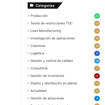
Categorías
Producción
60
Teoría de restricciones
TOC
58
Lean Manufacturing
56
Investigación de operaciones
48
Columnas
48
Logística
31
Gestión y control de calidad
29
Consultoría
27
Gestión de inventarios
26
Diseño y distribución en planta
22
Actualidad
20
Gestión de almacenes
14