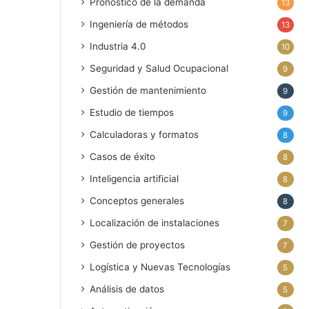
Pronóstico de la demanda
13
Ingeniería de métodos
13
Industria 4.0
10
Seguridad y Salud Ocupacional
9
Gestión de mantenimiento
9
Estudio de tiempos
9
Calculadoras y formatos
8
Casos de éxito
8
Inteligencia artificial
8
Conceptos generales
8
Localización de instalaciones
7
Gestión de proyectos
7
Logística y Nuevas Tecnologías
5
Análisis de datos
5